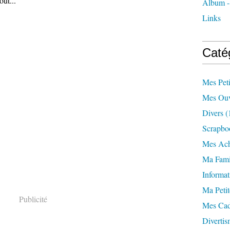
oût...
Album -
Links
Caté
Mes Pet
Mes Ouv
Divers
(
Scrapbo
Mes Ach
Ma Fami
Informat
Ma Petit
Publicité
Mes Ca
Divertis