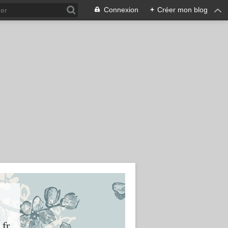
Connexion
+
Créer mon blog
.fr