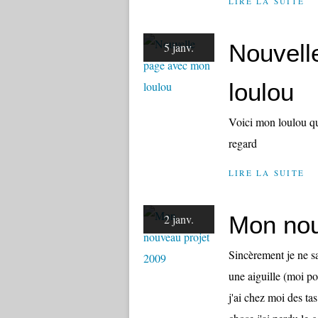
LIRE LA SUITE
Nouvell
5 janv.
loulou
Voici mon loulou qu
regard
LIRE LA SUITE
Mon nou
2 janv.
Sincèrement je ne s
une aiguille (moi po
j'ai chez moi des ta