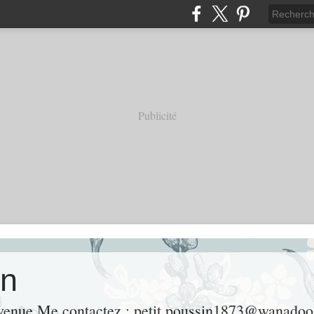
Publicité
on
nvenue Me contactez : petit.poussin1873@wanadoo