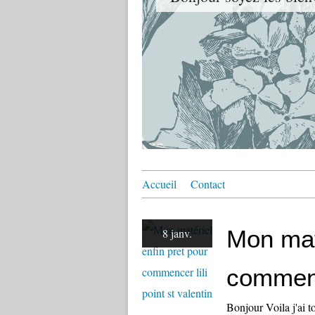
Accueil
Contact
Mon maté
8 janv.
commence
Bonjour Voila j'ai 