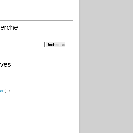
erche
ives
er
(1)