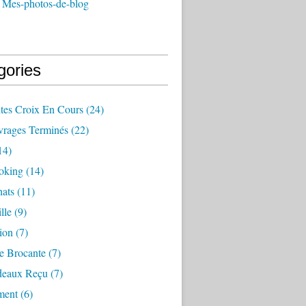
 Mes-photos-de-blog
gories
ites Croix En Cours
(24)
rages Terminés
(22)
14)
oking
(14)
ats
(11)
lle
(9)
ion
(7)
e Brocante
(7)
deaux Reçu
(7)
ment
(6)