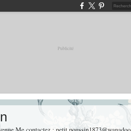
Publicité
on
nvenue Me contactez : petit.poussin1873@wanadoo