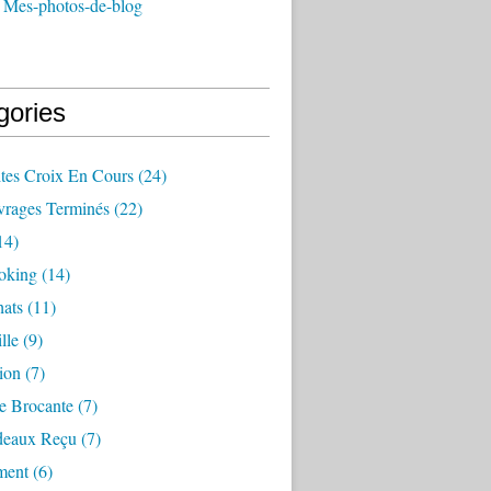
 Mes-photos-de-blog
gories
ites Croix En Cours
(24)
rages Terminés
(22)
14)
oking
(14)
ats
(11)
lle
(9)
ion
(7)
e Brocante
(7)
deaux Reçu
(7)
ment
(6)