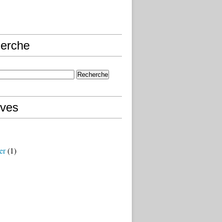
erche
ives
er
(1)