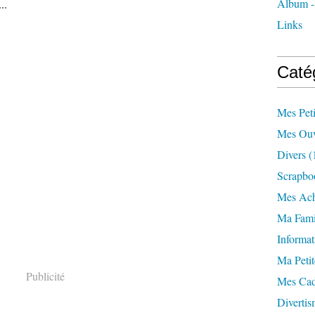
Album -
..
Links
Caté
Mes Pet
Mes Ouv
Divers
(
Scrapbo
Mes Ach
Ma Fami
Informat
Ma Petit
Publicité
Mes Ca
Divertis