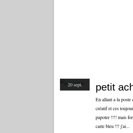
petit ac
20 sept.
En allant a la poste 
créatif et ces toujou
papoter !!!! mais for
carte bleu !!! j'ai...