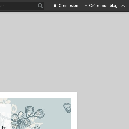
Connexion
+
Créer mon blog
.fr