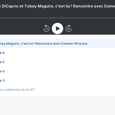
 DiCaprio et Tobey Maguire, c'est lui ! Rencontre avec Dam
bey Maguire, c'est lui ! Rencontre avec Damien Witecka
e 6
e 5
e 4
e 3
s créatrices de la VF !
e 2
e 1