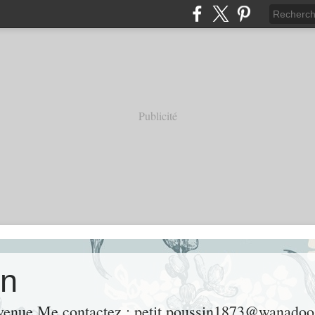
Publicité
on
nvenue Me contactez : petit.poussin1873@wanadoo