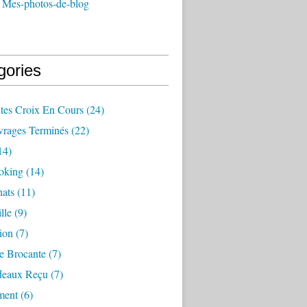
 Mes-photos-de-blog
gories
ites Croix En Cours
(24)
rages Terminés
(22)
14)
oking
(14)
ats
(11)
lle
(9)
ion
(7)
e Brocante
(7)
deaux Reçu
(7)
ment
(6)