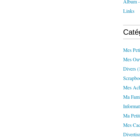
Album -
Links
Caté
Mes Pet
Mes Ouv
Divers
(
Scrapbo
Mes Ach
Ma Fami
Informat
Ma Petit
Mes Ca
Divertis