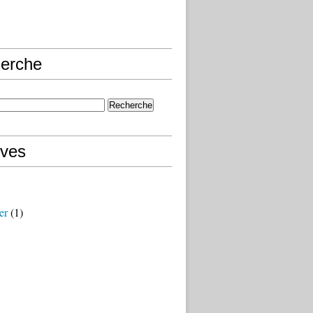
erche
ives
er
(1)