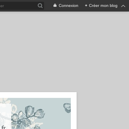
Connexion
+
Créer mon blog
.fr