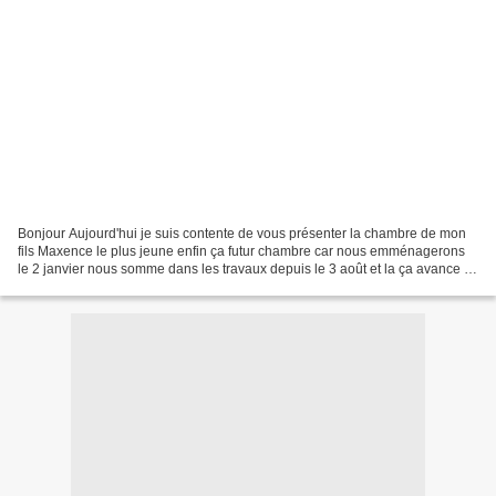
Bonjour Aujourd'hui je suis contente de vous présenter la chambre de mon
fils Maxence le plus jeune enfin ça futur chambre car nous emménagerons
le 2 janvier nous somme dans les travaux depuis le 3 août et la ça avance a
grand pas !!! il va être émerveillé...