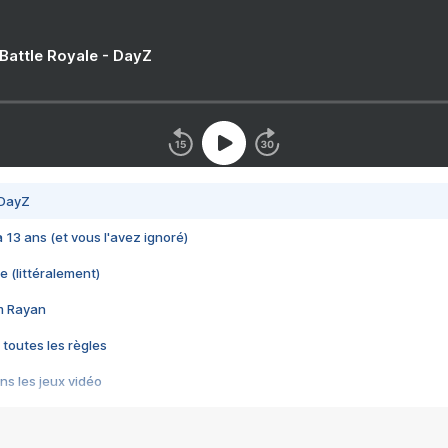
 Battle Royale - DayZ
 DayZ
 a 13 ans (et vous l'avez ignoré)
e (littéralement)
im Rayan
 toutes les règles
s les jeux vidéo
us choquant de Rockstar ? - Le scandale BULLY