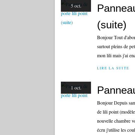
Panneau 
5 oct.
(suite)
Bonjour Tout d'abor
surtout pleins de p
mon lili mais j'ai e
LIRE LA SUITE
Panneau 
1 oct.
Bonjour Depuis same
de lili point (modèl
nouvelle chambre voi
écru j'utilise les cou