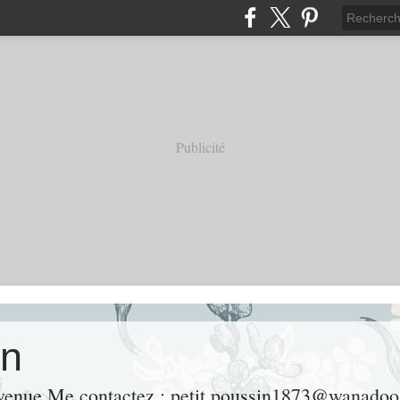
Publicité
on
nvenue Me contactez : petit.poussin1873@wanadoo