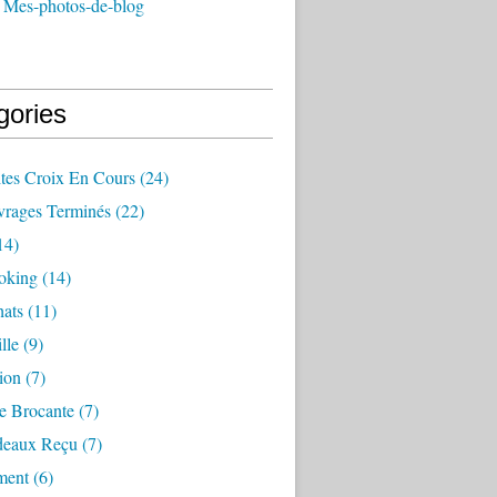
 Mes-photos-de-blog
gories
ites Croix En Cours
(24)
rages Terminés
(22)
14)
oking
(14)
ats
(11)
lle
(9)
ion
(7)
e Brocante
(7)
deaux Reçu
(7)
ment
(6)