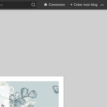
Connexion
+
Créer mon blog
.fr