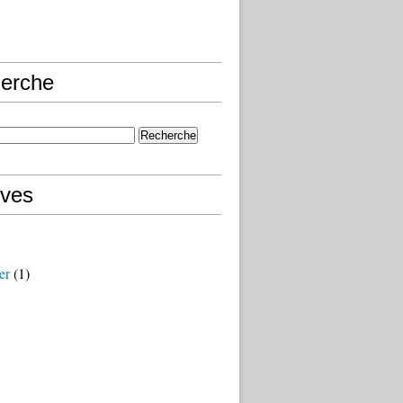
erche
ives
er
(1)