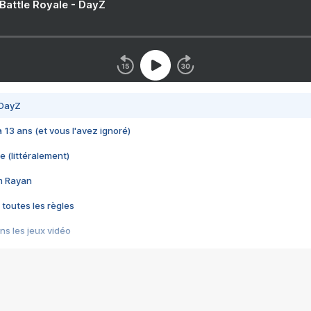
 Battle Royale - DayZ
 DayZ
 a 13 ans (et vous l'avez ignoré)
e (littéralement)
im Rayan
 toutes les règles
s les jeux vidéo
us choquant de Rockstar ? - Le scandale BULLY
e plus moche de Steam
du RÊVE tourne au CAUCHEMAR